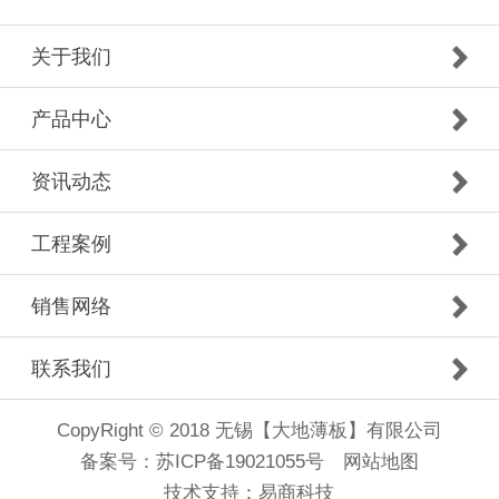
关于我们
产品中心
资讯动态
工程案例
销售网络
联系我们
CopyRight © 2018 无锡【大地薄板】有限公司
备案号：
苏ICP备19021055号
网站地图
技术支持：
易商科技