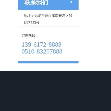
联系我们
地址：无锡市钱桥溪南开发区钱
胡路553号
咨询热线：
139-6172-8888
0510-83207888