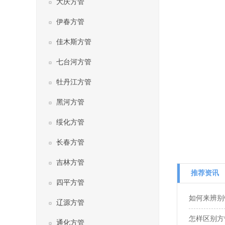
大庆方管
伊春方管
佳木斯方管
七台河方管
牡丹江方管
黑河方管
绥化方管
长春方管
吉林方管
推荐资讯
四平方管
如何来辨别
辽源方管
怎样区别方
通化方管