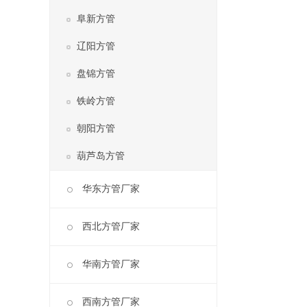
阜新方管
辽阳方管
盘锦方管
铁岭方管
朝阳方管
葫芦岛方管
华东方管厂家
西北方管厂家
华南方管厂家
西南方管厂家