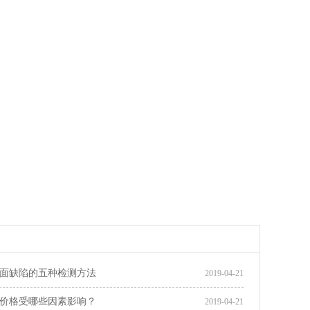
面缺陷的五种检测方法
2019-04-21
价格受哪些因素影响？
2019-04-21