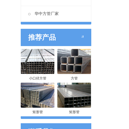
华中方管厂家
推荐产品
小口径方管
方管
矩形管
矩形管