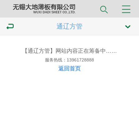
通辽方管
【通辽方管】网站内容正在筹备中……
服务热线：13961728888
返回首页