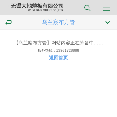
乌兰察布方管
【乌兰察布方管】网站内容正在筹备中……
服务热线：13961728888
返回首页